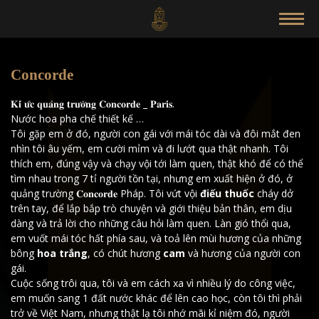
Concorde
𝐊𝐢́ 𝐮̛́𝐜 𝐪𝐮𝐚̉𝐧𝐠 𝐭𝐫𝐮̛𝐨̛̀𝐧𝐠 𝐂𝐨𝐧𝐜𝐨𝐫𝐝𝐞 _ 𝐏𝐚𝐫𝐢𝐬.
Nước hoa pha chế thiết kế …
Tôi gặp em ở đó, người con gái với mái tóc dài và đôi mắt đen
nhìn tôi âu yếm, em cười mỉm và đi lướt qua thật nhanh. Tôi
thích em, đúng vậy và chạy vội tới làm quen, thật khó để có thể
tìm nhau trong 7 tỉ người tồn tại, nhưng em xuất hiện ở đó, ở
quảng trường 𝐂𝐨𝐧𝐜𝐨𝐫𝐝𝐞 Pháp. Tôi vứt vội
điếu thuốc
cháy dở
trên tay, để lắp bắp trò chuyện và giới thiệu bản thân, em dịu
dàng và trả lời cho những câu hỏi làm quen. Làn gió thổi qua,
em vuốt mái tóc hất phía sau, và toả lên mùi hương của những
bông
hoa trắng
, có chút hương
cam
và hương của người con
gái.
Cuộc sống trôi qua, tôi và em cách xa vì nhiều lý do công việc,
em muốn sang 1 đất nước khác để lên cao học, còn tôi thì phải
trở về Việt Nam, nhưng thật lạ tôi nhớ mãi kỉ niệm đó, người