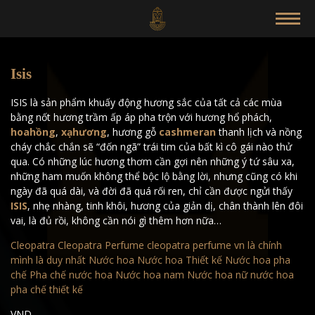
Isis
ISIS là sản phẩm khuấy động hương sắc của tất cả các mùa
bằng nốt hương trầm ấp áp pha trộn với hương hổ phách,
hoahồng
,
xạhương
, hương gỗ
cashmeran
thanh lịch và nồng
cháy chắc chắn sẽ “đốn ngã” trái tim của bất kì cô gái nào thử
qua. Có những lúc hương thơm cần gợi nên những ý tứ sâu xa,
những ham muốn không thể bộc lộ bằng lời, nhưng cũng có khi
ngày đã quá dài, và đời đã quá rối ren, chỉ cần được ngửi thấy
ISIS
, nhẹ nhàng, tinh khôi, hương của giản dị, chân thành lên đôi
vai, là đủ rồi, không cần nói gì thêm hơn nữa…
Cleopatra
Cleopatra Perfume
cleopatra perfume vn
là chính
mình là duy nhất
Nước hoa
Nước hoa Thiết kế
Nước hoa pha
chế
Pha chế nước hoa
Nước hoa nam
Nước hoa nữ
nước hoa
pha chế thiết kế
VND