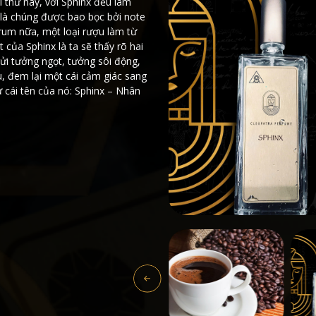
ai thứ này, với Sphinx đều làm
ó là chúng được bao bọc bởi note
rum nữa, một loại rượu làm từ
t của Sphinx là ta sẽ thấy rõ hai
ửi tưởng ngọt, tưởng sôi động,
u, đem lại một cái cảm giác sang
hư cái tên của nó: Sphinx – Nhân