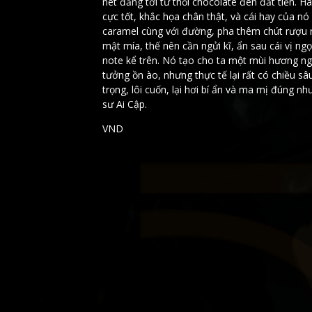
nét đắng tới từ thỏi chocolate đen đắt tiền. H
cực tốt, khắc họa chân thật, và cái hay của n
caramel cùng với đường, pha thêm chút rượu 
mật mía, thế nên cần ngửi kĩ, ẩn sau cái vị ngọ
note kể trên. Nó tạo cho ta một mùi hương ng
tưởng ồn ào, nhưng thực tế lại rất có chiều sâ
trọng, lôi cuốn, lại hơi bí ẩn và ma mị đúng n
sư Ai Cập.
VND