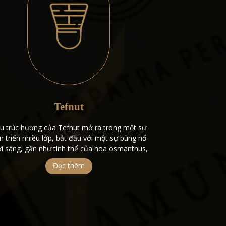
Tefnut
u trúc hương của Tefnut mở ra trong một sự
Mùi hương mở ra 
ến triển nhiều lớp, bắt đầu với một sự bùng nổ
của hương cam 
i sáng, gần như tinh thể của hoa osmanthus,
sáng và quả quý
ả đào và cam neroli, mang lại cảm giác ngọt
mềm mại, tạo ra
Đọc thêm
o và tươi mát của cam quýt ngay lập tức. Khi
đầy năng lượng
nước hoa lắng xuống, […]
thoán