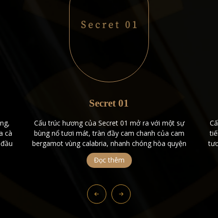
Secret 01
ng,
Cấu trúc hương của Secret 01 mở ra với một sự
Cấ
a cà
bùng nổ tươi mát, tràn đầy cam chanh của cam
ti
 đầu
bergamot vùng calabria, nhanh chóng hòa quyện
tươ
 khu
với vị cay nồng của tiêu đen, tạo ra cảm giác tươi
qu
Đọc thêm
ng
mát, sống động. Khi mùi hương lắng xuống, phần
ngà
trung tâm mở ra với sự […]