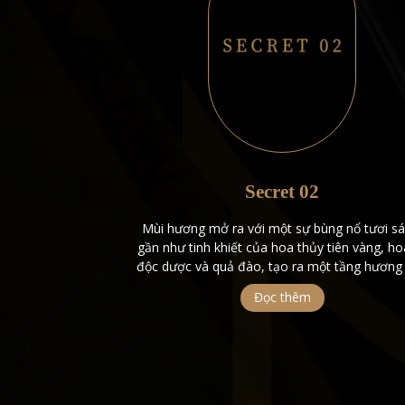
Secret 02
 thảm ấm áp, bao
Mùi hương mở ra với một sự bùng nổ tươi sá
nhựa của hổ phách
gần như tinh khiết của hoa thủy tiên vàng, ho
vani mềm mại như
độc dược và quả đào, tạo ra một tầng hương
ột chút hương sữa
thoáng đãng, gần như tinh khiết gợi ý về một
Đọc thêm
khí ấm cúng, thân
vườn tràn ngập ánh nắng. Khi nước hoa lắ
…]
xuống, hương […]